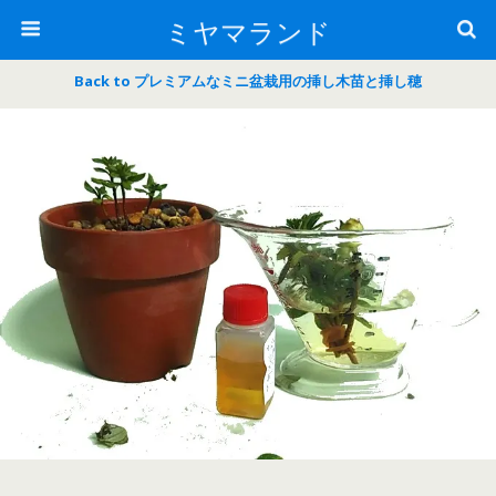
ミヤマランド
Back to プレミアムなミニ盆栽用の挿し木苗と挿し穂