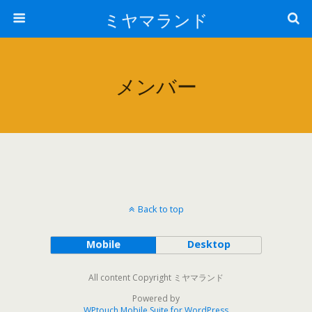
ミヤマランド
メンバー
Back to top
Mobile
Desktop
All content Copyright ミヤマランド
Powered by
WPtouch Mobile Suite for WordPress