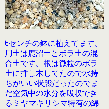
6センチの鉢に植えてます。
用土は鹿沼土とボラ土の混
合土です。根は微粒のボラ
土に挿し木してたので水持
ちがいい状態だったのでま
だ空気中の水分を吸収でき
るミヤマキリシマ特有の綿